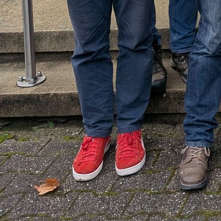
IMG_20191019_121528