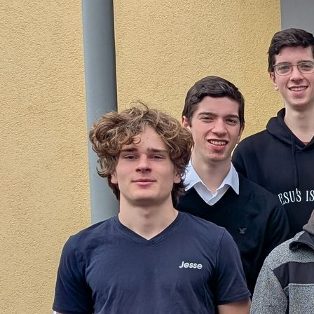
IMG_20191019_121537