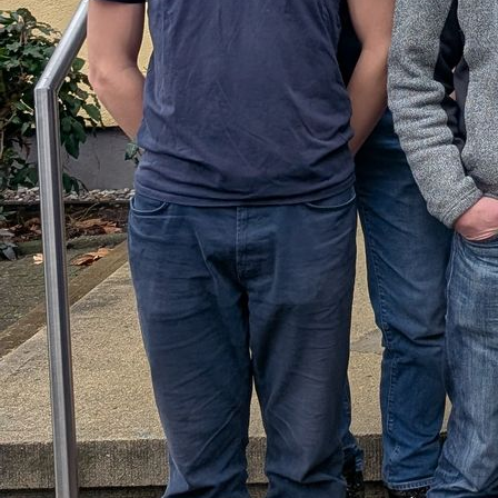
IMG_20191020_114852