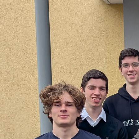
IMG_20191019_121518