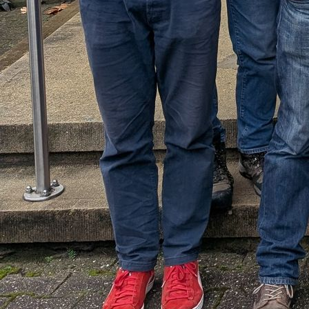
IMG_20191019_080204