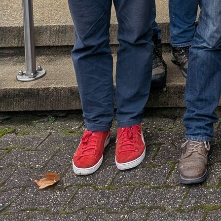
IMG_20240629_150131
IMG_20240629_150056