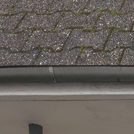
IMG_20240629_142936