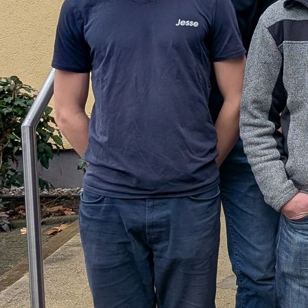
IMG_20240629_150656