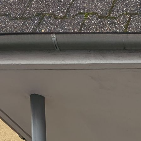
IMG_20240629_150013