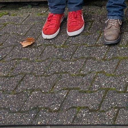
IMG_20240629_150807