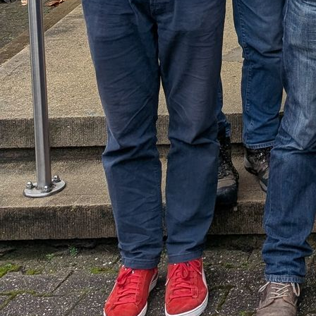
IMG_20240629_150733