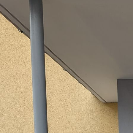
IMG_20240629_145831