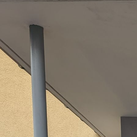
IMG_20240629_142536